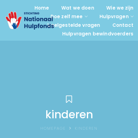
Home
Wat we doen
Wie we zijn
Doe zelf mee
Hulpvragen
Veelgestelde vragen
Contact
Hulpvragen bewindvoerders
kinderen
HOMEPAGE
KINDEREN