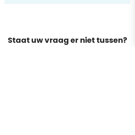
Staat uw vraag er niet tussen?
Neem dan gerust
contact
met ons op. Wij staan
klaar voor al uw vragen.
CONTACT
Stichting Nationaal Hulp Fonds
Tweelingenlaan 184