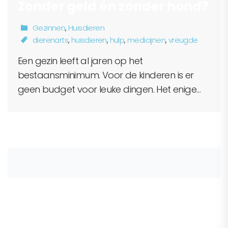
Zonder geld én zonder hond?
Gezinnen
,
Huisdieren
dierenarts
,
huisdieren
,
hulp
,
medicijnen
,
vreugde
Een gezin leeft al jaren op het
bestaansminimum. Voor de kinderen is er
geen budget voor leuke dingen. Het enige…